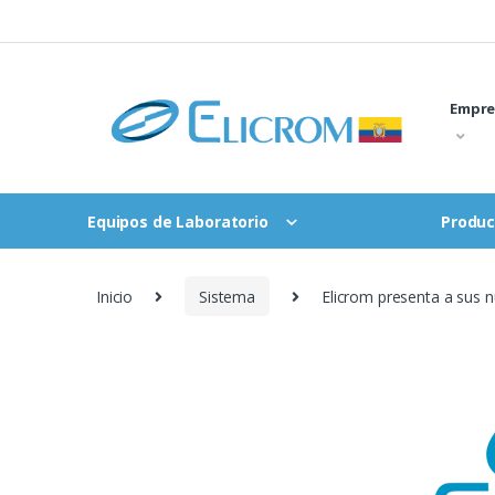
Saltar
al
contenido
Empre
Equipos de Laboratorio
Produc
Inicio
Sistema
Elicrom presenta a sus 