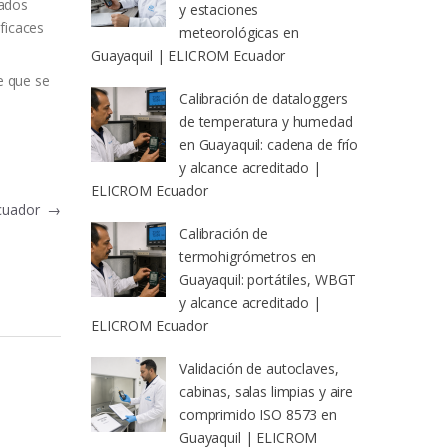
tados
y estaciones
ficaces
meteorológicas en
Guayaquil | ELICROM Ecuador
e que se
Calibración de dataloggers
de temperatura y humedad
en Guayaquil: cadena de frío
y alcance acreditado |
ELICROM Ecuador
 Ecuador
→
Calibración de
termohigrómetros en
Guayaquil: portátiles, WBGT
y alcance acreditado |
ELICROM Ecuador
Validación de autoclaves,
cabinas, salas limpias y aire
comprimido ISO 8573 en
Guayaquil | ELICROM