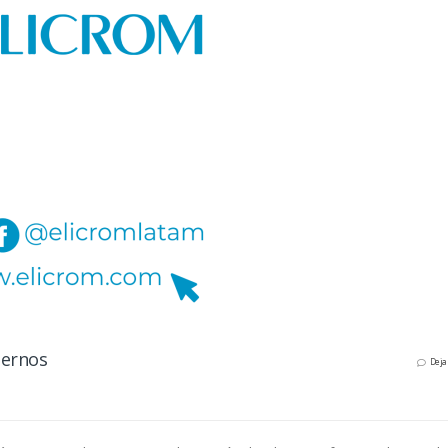
ternos
Deja