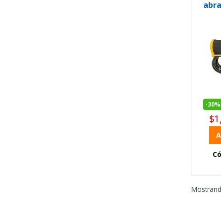
abra
mon
-
30%
$
1
A
Có
Mostrando