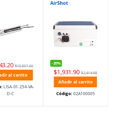
AirShot
-
20%
43.20
$
10,857.60
$
1,931.90
$
2,414.88
dir al carrito
Añadir al carrito
:
LISA-01-254-VA-
D-C
Código:
02A100005