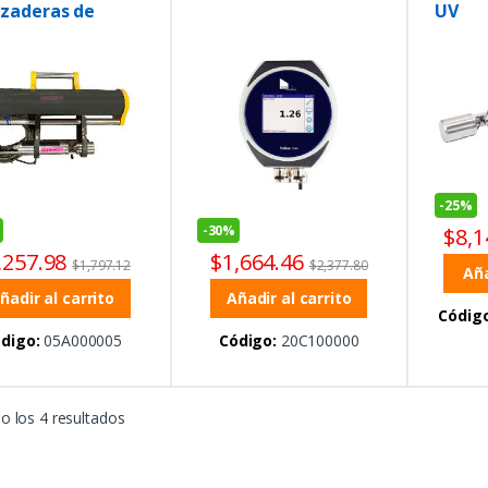
zaderas de
UV
taje
-
25%
-
30%
$
8,1
,257.98
$
1,664.46
$
1,797.12
$
2,377.80
Aña
ñadir al carrito
Añadir al carrito
Código
digo:
05A000005
Código:
20C100000
 los 4 resultados