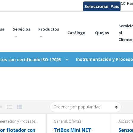
Ras
Seleccionar Pais
Servici
sa
Servicios
Productos
Catálogo
Quejas
al
Cliente
Instrumentación y Proceso
tos con certificado ISO 17025
umentación y Procesos
,
General
,
Ofertas
Accesori
res
,
Temperatura
Equipos 
Espectr
or flotador con
TriBox Mini NET
Sensor
Ofertas