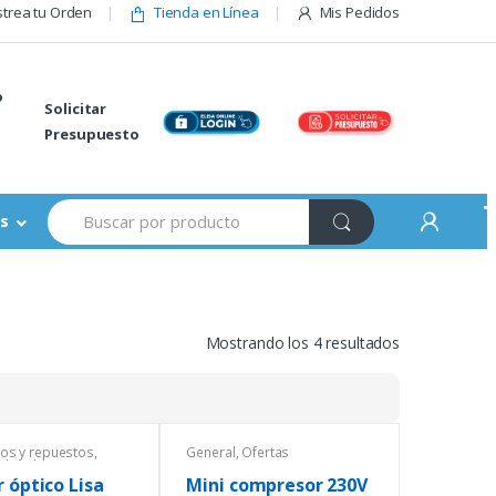
trea tu Orden
Tienda en Línea
Mis Pedidos
o
Solicitar
Presupuesto
Buscar:
s
Mostrando los 4 resultados
os y repuestos
,
General
,
Ofertas
de Laboratorio
,
ofotómetros
,
General
,
 óptico Lisa
Mini compresor 230V