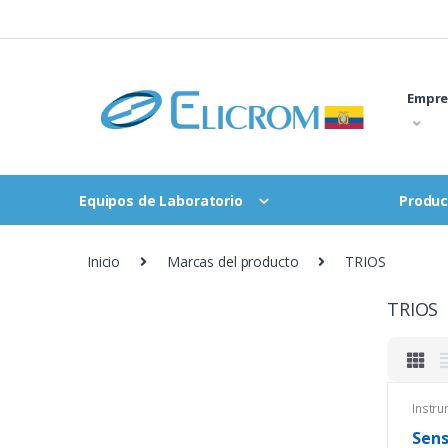
Saltar
al
contenido
Empre
Equipos de Laboratorio
Produc
Inicio
Marcas del producto
TRIOS
TRIOS
Instr
Senso
Sens