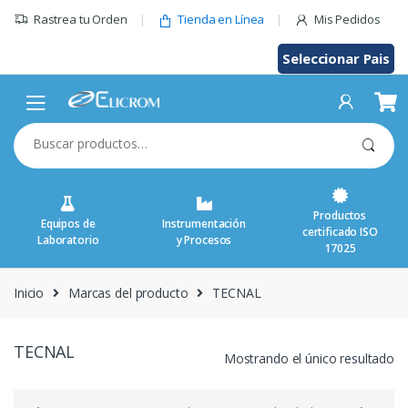
Saltar
Rastrea tu Orden
Tienda en Línea
Mis Pedidos
al
contenido
Seleccionar Pais
Buscar
por:
Productos
Equipos de
Instrumentación
certificado ISO
Laboratorio
y Procesos
17025
Inicio
Marcas del producto
TECNAL
TECNAL
Mostrando el único resultado