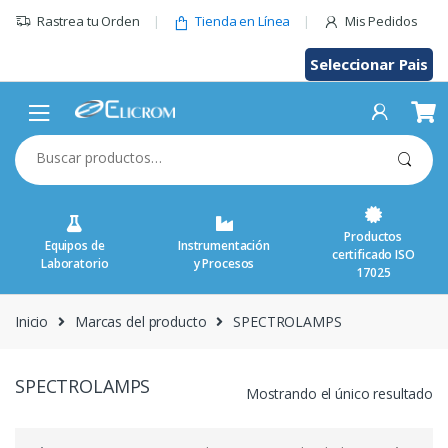
Saltar
Rastrea tu Orden
Tienda en Línea
Mis Pedidos
al
contenido
Seleccionar Pais
Buscar
por:
Productos
Equipos de
Instrumentación
certificado ISO
Laboratorio
y Procesos
17025
Inicio
Marcas del producto
SPECTROLAMPS
SPECTROLAMPS
Mostrando el único resultado