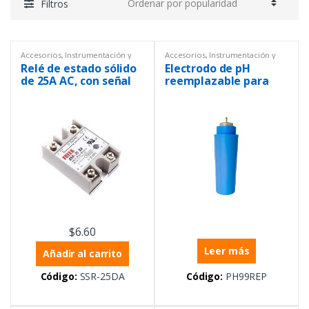
Filtros
Accesorios
,
Instrumentación y
Accesorios
,
Instrumentación y
Procesos
,
Relés
,
Sinotimer
,
Procesos
,
Sinotimer
,
Relé de estado sólido
Electrodo de pH
Temperatura
Temperatura
de 25A AC, con señal
reemplazable para
de control de 5 a 32
PH009
VDC
$
6.60
Leer más
Añadir al carrito
Código:
SSR-25DA
Código:
PH99REP