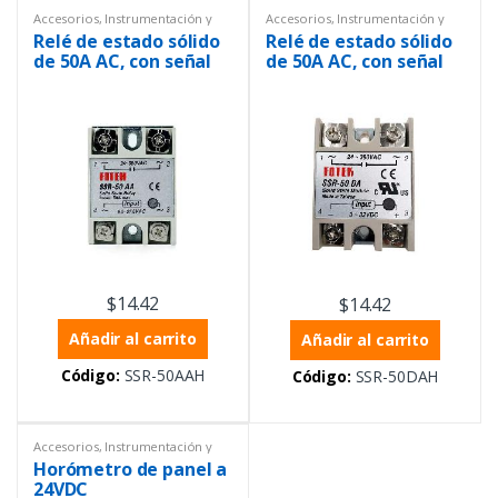
Accesorios
,
Instrumentación y
Accesorios
,
Instrumentación y
Procesos
,
Relés
,
Sinotimer
,
Procesos
,
Relés
,
Sinotimer
,
Relé de estado sólido
Relé de estado sólido
Temperatura
Temperatura
de 50A AC, con señal
de 50A AC, con señal
de control de 90 a 265
de control de 5 a 32
VAC
VDC
$
14.42
$
14.42
Añadir al carrito
Añadir al carrito
Código:
SSR-50AAH
Código:
SSR-50DAH
Accesorios
,
Instrumentación y
Procesos
,
Sinotimer
,
Horómetro de panel a
Temperatura
24VDC