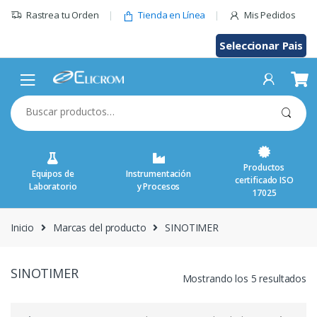
Saltar
Rastrea tu Orden
Tienda en Línea
Mis Pedidos
al
contenido
Seleccionar Pais
Buscar
por:
Productos
Equipos de
Instrumentación
certificado ISO
Laboratorio
y Procesos
17025
Inicio
Marcas del producto
SINOTIMER
SINOTIMER
Mostrando los 5 resultados