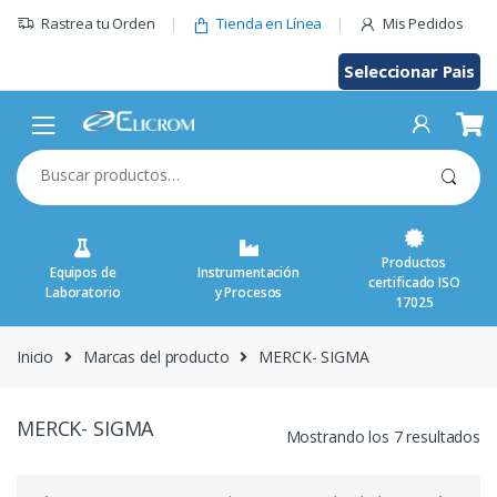
Saltar
Rastrea tu Orden
Tienda en Línea
Mis Pedidos
al
contenido
Seleccionar Pais
Buscar
por:
Productos
Equipos de
Instrumentación
certificado ISO
Laboratorio
y Procesos
17025
Inicio
Marcas del producto
MERCK- SIGMA
MERCK- SIGMA
Mostrando los 7 resultados