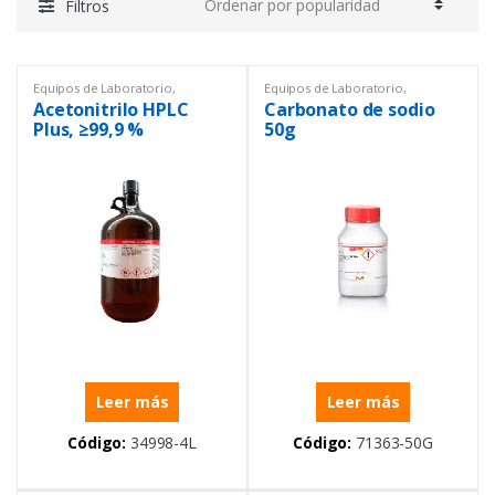
Filtros
Equipos de Laboratorio
,
Equipos de Laboratorio
,
Reactivos y estándares
,
Sigma
Reactivos y estándares
,
Sigma
Acetonitrilo HPLC
Carbonato de sodio
Plus, ≥99,9 %
50g
Leer más
Leer más
Código:
34998-4L
Código:
71363-50G