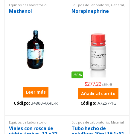
Equipos de Laboratorio
,
Equipos de Laboratorio
,
General
,
Reactivos y estándares
,
Sigma
Ofertas
,
Reactivos y estándares
,
Methanol
Norepinephrine
Sigma
-
50%
$
277.22
$
554.43
Leer más
Añadir al carrito
Código:
34860-4X4L-R
Código:
A7257-1G
Equipos de Laboratorio
,
Equipos de Laboratorio
,
Material
Reactivos y estándares
,
Sigma
de vidrio PYREX®
,
Reactivos y
Viales con rosca de
Tubo hecho de
estándares
,
Sigma
,
Tubos de
ensayos
vidrio ámbar, 12 x 32
polyfluor 10ml 16 1×81