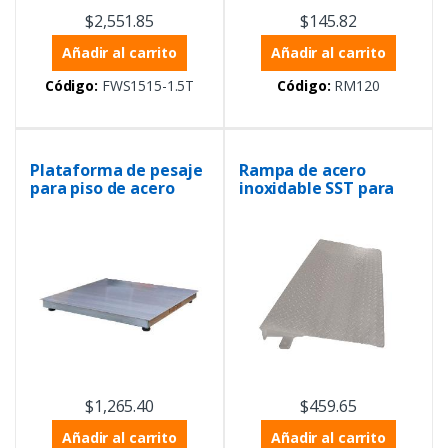
$
2,551.85
$
145.82
Añadir al carrito
Añadir al carrito
Código:
FWS1515-1.5T
Código:
RM120
Plataforma de pesaje
Rampa de acero
para piso de acero
inoxidable SST para
inoxidable, de 1m x
balanzas de 1 m
1m con placa lisa de
5mm, capacidad de 1.5
toneladas
$
1,265.40
$
459.65
Añadir al carrito
Añadir al carrito