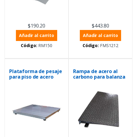
$
190.20
$
443.80
Añadir al carrito
Añadir al carrito
Código:
RM150
Código:
FMS1212
Plataforma de pesaje
Rampa de acero al
para piso de acero
carbono para balanza
inoxidable, de 1.5m x
de 1.2m
1.5m con placa lisa de
6mm, capacidad de 1.5
toneladas