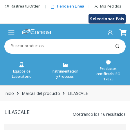
Saltar
Rastrea tu Orden
Tienda en Línea
Mis Pedidos
al
contenido
Seleccionar Pais
Buscar
por:
Productos
Equipos de
Instrumentación
certificado ISO
Laboratorio
y Procesos
17025
Inicio
Marcas del producto
LILASCALE
LILASCALE
Mostrando los 16 resultados