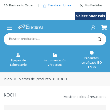
Saltar
Rastrea tu Orden
Tienda en Línea
Mis Pedidos
al
contenido
Seleccionar Pais
Buscar
por:
Productos
Equipos de
Instrumentación
certificado ISO
Laboratorio
y Procesos
17025
Inicio
Marcas del producto
KOCH
KOCH
Mostrando los 4 resultados