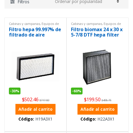
Filtros
Cabinas y campanas
,
Equipos de
Cabinas y campanas
,
Equipos de
Laboratorio
Laboratorio
,
General
,
Ofertas
Filtro hepa 99.997% de
Filtro biomax 24 x 30 x
filtrado de aire
5-7/8 DTF hepa filter
99.97%
-
30%
-
60%
$
502.46
$
199.50
$
717.80
$
498.75
Añadir al carrito
Añadir al carrito
Código:
H19A3X1
Código:
H22A3X1