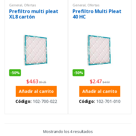
General
,
Ofertas
General
,
Ofertas
Prefiltro multi pleat
Prefiltro Multi Pleat
XL8 cartón
40 HC
-
50%
-
50%
$
4.63
$
2.47
$
9.25
$
4.93
Añadir al carrito
Añadir al carrito
Código:
102-700-022
Código:
102-701-010
Mostrando los 4 resultados