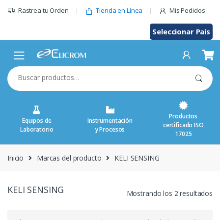
Saltar
Rastrea tu Orden
Tienda en Línea
Mis Pedidos
al
contenido
Seleccionar Pais
Buscar
por:
Productos
Equipos de
Instrumentación
certificado ISO
Laboratorio
y Procesos
17025
Inicio
Marcas del producto
KELI SENSING
KELI SENSING
Mostrando los 2 resultados