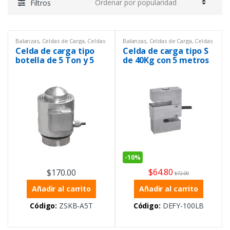
Filtros
Balanzas
,
Celdas de Carga
,
Celdas
Balanzas
,
Celdas de Carga
,
Celdas
de carga
,
Equipos de
de carga
,
Equipos de
Celda de carga tipo
Celda de carga tipo S
Laboratorio
,
Instrumentación y
Laboratorio
,
General
,
Procesos
,
Peso
Instrumentación y Procesos
,
botella de 5 Ton y 5
de 40Kg con 5 metros
Ofertas
,
Peso
metros de cable
de cable
-
10%
$
64.80
$
170.00
$
72.00
Añadir al carrito
Añadir al carrito
Código:
ZSKB-A5T
Código:
DEFY-100LB