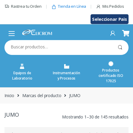
Saltar
Rastrea tu Orden
Tienda en Línea
Mis Pedidos
al
contenido
Seleccionar Pais
Buscar
por:
Productos
Equipos de
Instrumentación
certificado ISO
Laboratorio
y Procesos
17025
Inicio
Marcas del producto
JUMO
JUMO
Mostrando 1–30 de 145 resultados