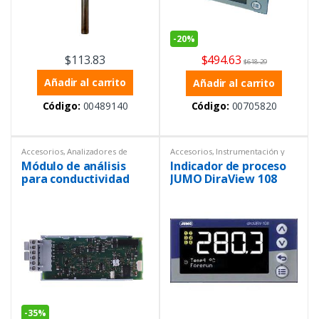
-
20%
$
494.63
$
113.83
$
618.29
Añadir al carrito
Añadir al carrito
Código:
00489140
Código:
00705820
Accesorios
,
Analizadores de
Accesorios
,
Instrumentación y
líquidos
,
Instrumentación y
Procesos
,
Sensores
,
Módulo de análisis
Indicador de proceso
Procesos
,
Sensores
Temperatura
para conductividad
JUMO DiraView 108
resistiva para JUMO
formato de 96x48mm
AQUIS TOUCH
PG209796
-
35%