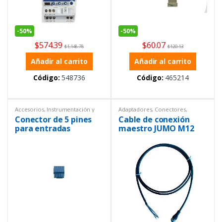
-
50%
-
50%
$
574.39
$
60.07
$
1,148.78
$
120.13
Añadir al carrito
Añadir al carrito
Código:
548736
Código:
465214
Accesorios
,
Instrumentación y
Adaptadores
,
Conectores
,
Procesos
,
Temperatura
Instrumentación y Procesos
Conector de 5 pines
Cable de conexión
para entradas
maestro JUMO M12
analógicas de
digiLine
logoscreen NT