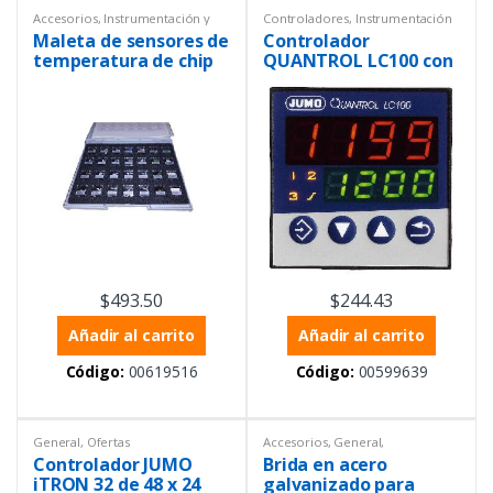
Accesorios
,
Instrumentación y
Controladores
,
Instrumentación
Procesos
,
Temperatura
y Procesos
,
Temperatura
Maleta de sensores de
Controlador
temperatura de chip
QUANTROL LC100 con
de platino
salida análoga
$
493.50
$
244.43
Añadir al carrito
Añadir al carrito
Código:
00619516
Código:
00599639
General
,
Ofertas
Accesorios
,
General
,
Instrumentación y Procesos
,
Controlador JUMO
Brida en acero
Temperatura
iTRON 32 de 48 x 24
galvanizado para