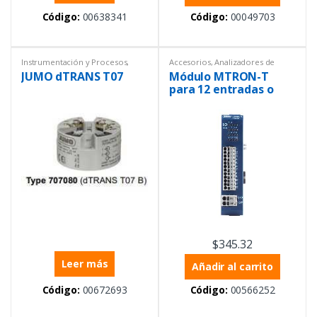
Código:
00638341
Código:
00049703
Instrumentación y Procesos
,
Accesorios
,
Analizadores de
Temperatura
,
Transmisores
líquidos
,
Controladores
,
JUMO dTRANS T07
Módulo MTRON-T
Instrumentación y Procesos
para 12 entradas o
salidas binarias
0/24VDC
configurables
$
345.32
Leer más
Añadir al carrito
Código:
00672693
Código:
00566252