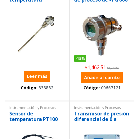
insertable para
bar relativo
cabezal J
-
15%
$
1,462.51
$
1,720.60
Leer más
Añadir al carrito
Código:
538852
Código:
00667121
Instrumentación y Procesos
,
Instrumentación y Procesos
,
Sensores
,
Temperatura
Temperatura
,
Transmisores
Sensor de
Transmisor de presión
temperatura PT100
diferencial de 0 a
plastosens T01 con
30Pa, con pantalla,
aislamiento eléctrico
salida de 4 a 20mA y
hasta 8 kV AC
relé configurable