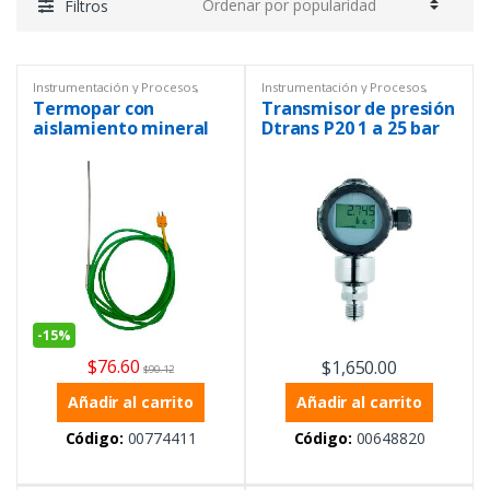
Filtros
Instrumentación y Procesos
,
Instrumentación y Procesos
,
Sensores
,
Temperatura
Nivel
,
Transmisor
Termopar con
Transmisor de presión
aislamiento mineral
Dtrans P20 1 a 25 bar
relativos
-
15%
$
76.60
$
1,650.00
$
90.12
Añadir al carrito
Añadir al carrito
Código:
00774411
Código:
00648820