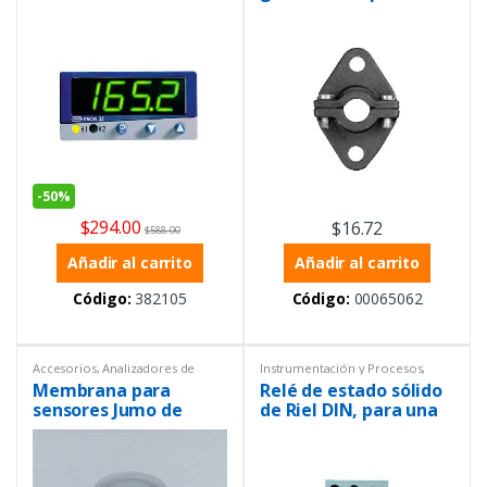
mm
tubo de protección ø6
mm
-
50%
$
294.00
$
16.72
$
588.00
Añadir al carrito
Añadir al carrito
Código:
382105
Código:
00065062
Accesorios
,
Analizadores de
Instrumentación y Procesos
,
líquidos
,
Cloro
,
Instrumentación
Relés
Membrana para
Relé de estado sólido
y Procesos
,
Sensores
sensores Jumo de
de Riel DIN, para una
Ozono, Dióxido de
fase 45A- 660V AC,
Cloro y Ozono líquido.
Control de 3 a 32V DC