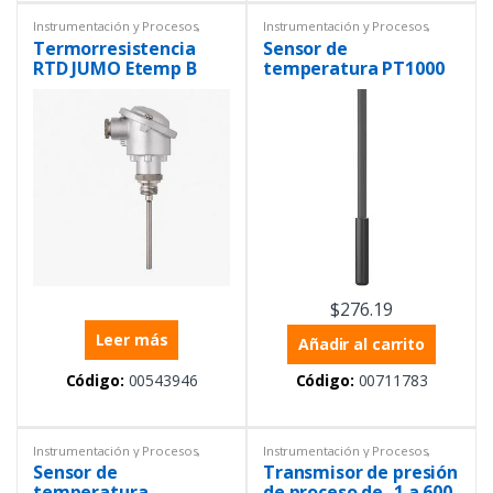
Instrumentación y Procesos
,
Instrumentación y Procesos
,
Sensores
,
Temperatura
Sensores
,
Temperatura
Termorresistencia
Sensor de
RTD JUMO Etemp B
temperatura PT1000
enroscable con
plastosens T01 con
cabezal B de -50 a
aislamiento eléctrico
+400 °C
hasta 4 kV AC
$
276.19
Leer más
Añadir al carrito
Código:
00543946
Código:
00711783
Instrumentación y Procesos
,
Instrumentación y Procesos
,
Sensores
,
Temperatura
Presión
,
Presión diferencial
,
Sensor de
Transmisor de presión
Presión simple
,
Transmisores
,
Transmisores
temperatura
de proceso de -1 a 600