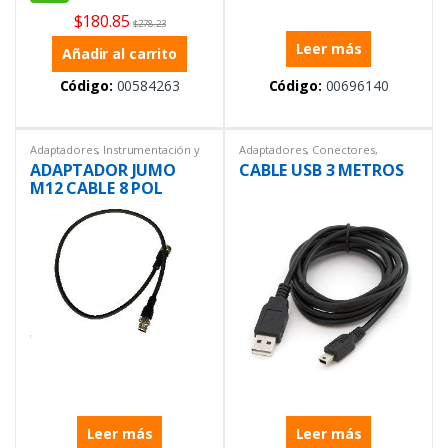
$
180.85
$
278.23
Leer más
Añadir al carrito
Código:
00584263
Código:
00696140
Adaptadores
,
Instrumentación y
Adaptadores
,
Conectores
,
Procesos
Instrumentación y Procesos
ADAPTADOR JUMO
CABLE USB 3 METROS
M12 CABLE 8 POL
HEMBRA A
Leer más
Leer más