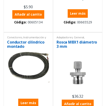
$
5.90
Leer más
Añadir al carrito
Código:
00605134
Código:
00665529
Conectores
,
Instrumentación y
Adaptadores
,
General
,
Procesos
Instrumentación y Procesos
Conductor cilíndrico
Rosca M8X1 diámetro
montado
3 mm
$
36.32
Leer más
Añadir al carrito