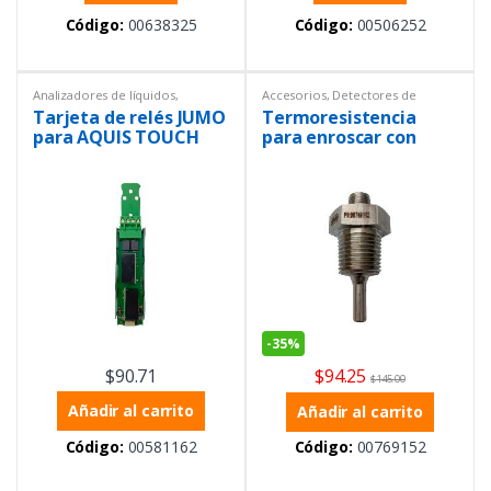
Código:
00638325
Código:
00506252
Analizadores de líquidos
,
Accesorios
,
Detectores de
Controladores
,
Instrumentación
metales
,
Instrumentación y
Tarjeta de relés JUMO
Termoresistencia
y Procesos
,
Sensores
Procesos
para AQUIS TOUCH
para enroscar con
703571 20258x
enchufe a maquina
m12
-
35%
$
94.25
$
90.71
$
145.00
Añadir al carrito
Añadir al carrito
Código:
00581162
Código:
00769152