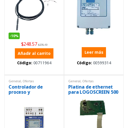
-
10%
$
248.57
$
276.19
Leer más
Añadir al carrito
Código:
00711964
Código:
00599314
General
,
Ofertas
General
,
Ofertas
Controlador de
Platina de ethernet
proceso y
para LOGOSCREEN 500
temperatura
CF