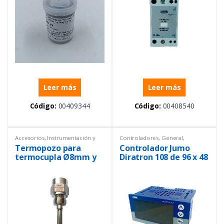
Leer más
Leer más
Código:
00409344
Código:
00408540
Accesorios
,
Instrumentación y
Controladores
,
General
,
Procesos
,
Temperatura
Instrumentación y Procesos
,
Termopozo para
Controlador Jumo
Ofertas
,
Temperatura
termocupla Ø8mm y
Diratron 108 de 96 x 48
100 mm de largo
mm