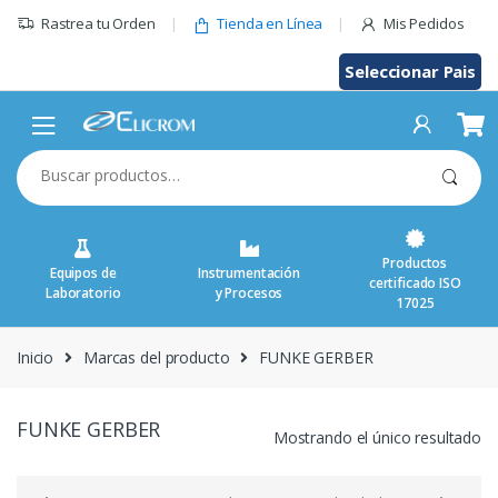
Saltar
Rastrea tu Orden
Tienda en Línea
Mis Pedidos
al
contenido
Seleccionar Pais
Buscar
por:
Productos
Equipos de
Instrumentación
certificado ISO
Laboratorio
y Procesos
17025
Inicio
Marcas del producto
FUNKE GERBER
FUNKE GERBER
Mostrando el único resultado