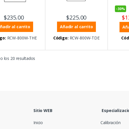
-
30%
$
1
$
235.00
$
225.00
ñadir al carrito
Añadir al carrito
Aña
go:
RCW-800W-THE
Código:
RCW-800W-TDE
Cód
o los 20 resultados
Sitio WEB
Especializaci
Inicio
Calibración