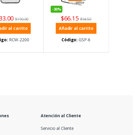
-
30%
33.00
$
66.15
$
190.00
$
94.50
dir al carrito
Añadir al carrito
igo:
RCW-2200
Código:
GSP-6
ones
Atención al Cliente
Servicio al Cliente