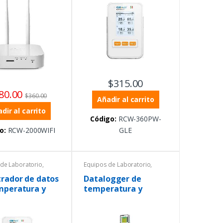
Grados Celcius
$
315.00
80.00
$
360.00
Añadir al carrito
dir al carrito
Código:
RCW-360PW-
o:
RCW-2000WIFI
GLE
de Laboratorio
,
Equipos de Laboratorio
,
tura
,
Temperatura
,
grómetros
Termohigrómetros
trador de datos
Datalogger de
mperatura y
temperatura y
dad
humedad, uso único