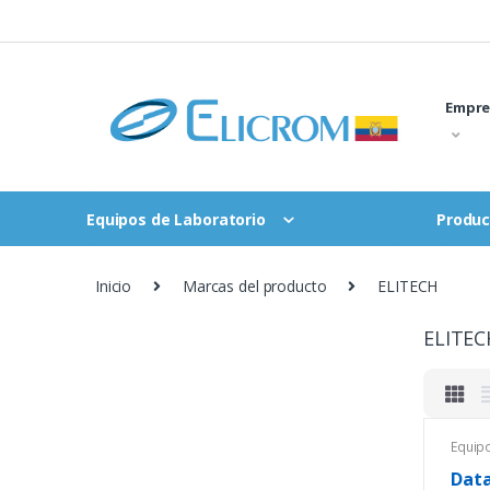
Saltar
al
contenido
Empre
Equipos de Laboratorio
Produc
Inicio
Marcas del producto
ELITECH
ELITEC
Equip
Tempe
Termo
Data