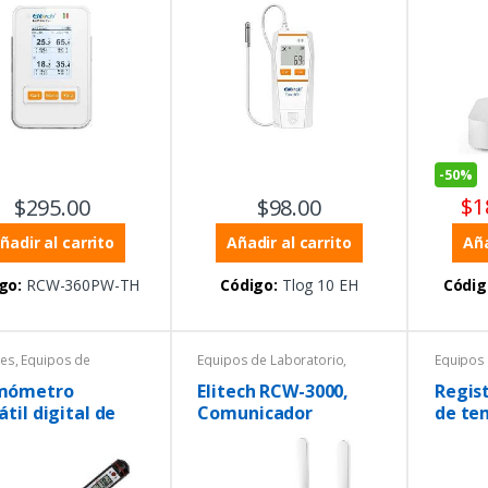
-
50%
$
1
$
295.00
$
98.00
ñadir al carrito
Añadir al carrito
Aña
go:
RCW-360PW-TH
Código:
Tlog 10 EH
Códig
les
,
Equipos de
Equipos de Laboratorio
,
Equipos 
atorio
,
Temperatura
,
Temperatura
,
Tempera
metros
,
Tipo pluma
Termohigrómetros
Termohi
mómetro
Elitech RCW-3000,
Regis
átil digital de
Comunicador
de te
ura instantánea
hume