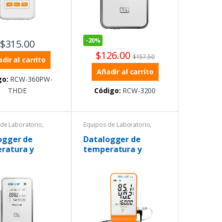
-
20%
$
315.00
$
126.00
$
157.50
dir al carrito
Añadir al carrito
go:
RCW-360PW-
THDE
Código:
RCW-3200
de Laboratorio
,
Equipos de Laboratorio
,
tura
,
Temperatura
,
grómetros
Termohigrómetros
ogger de
Datalogger de
ratura y
temperatura y
ad con sonda
humedad con sonda
na
externa