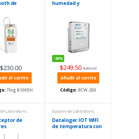
ooth de
humedad y
ratura y
temperatura con
ad con sonda
GSM
na
-
50%
$
249.50
$
230.00
$
499.00
dir al carrito
Añadir al carrito
go:
Tlog B100EH
Código:
RCW-200
de Laboratorio
,
Equipos de Laboratorio
,
tura
,
Temperatura
,
grómetros
Termohigrómetros
ceptor de
Dataloger IOT WIFI
res
de temperatura con
dos sensores
externos de -40 a +80