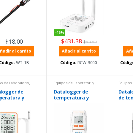
-
15%
$
431.38
$
18.00
$
507.50
ñadir al carrito
Aña
Añadir al carrito
Código:
WT-1B
Código:
RCW-3000
Códig
os de Laboratorio
,
Equipos de Laboratorio
,
Equipos 
ratura
,
General
,
Ofertas
,
Tempera
higrómetros
Temperatura
,
Termohi
logger de
Datalogger de
Datal
Termohigrómetros
peratura y
temperatura y
de te
edad con
humedad externo
humed
tooth
sin conexión
exter
bluetooth