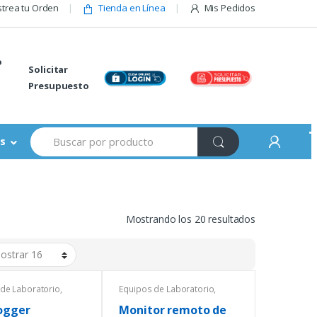
trea tu Orden
Tienda en Línea
Mis Pedidos
o
Solicitar
Presupuesto
Buscar:
s
Mostrando los 20 resultados
de Laboratorio
,
Equipos de Laboratorio
,
tura
,
Temperatura
,
grómetros
Termohigrómetros
ogger
Monitor remoto de