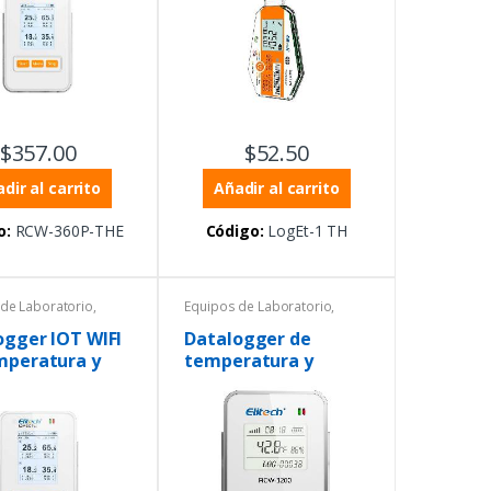
$
357.00
$
52.50
dir al carrito
Añadir al carrito
o:
RCW-360P-THE
Código:
LogEt-1 TH
de Laboratorio
,
Equipos de Laboratorio
,
tura
,
Temperatura
,
grómetros
Termohigrómetros
ogger IOT WIFI
Datalogger de
mperatura y
temperatura y
ad con sonda
humedad y monitor
na
de transceptor