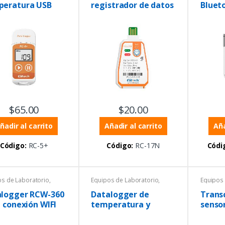
peratura USB
registrador de datos
Bluet
USB de un solo uso
tempe
humed
exter
$
65.00
$
20.00
ñadir al carrito
Añadir al carrito
Aña
Código:
RC-5+
Código:
RC-17N
Códi
os de Laboratorio
,
Equipos de Laboratorio
,
Equipos 
ratura
,
Temperatura
,
Tempera
higrómetros
Termohigrómetros
Termohi
alogger RCW-360
Datalogger de
Trans
, conexión WIFI
temperatura y
senso
emperatura,
humedad con sonda
edad interna
externa