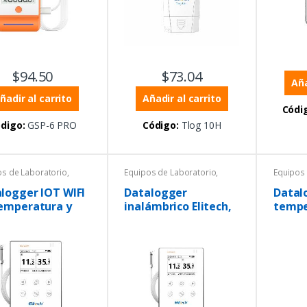
$
94.50
$
73.04
Aña
ñadir al carrito
Añadir al carrito
Códi
digo:
GSP-6 PRO
Código:
Tlog 10H
os de Laboratorio
,
Equipos de Laboratorio
,
Equipos 
ratura
,
Temperatura
,
Tempera
higrómetros
Termohigrómetros
Termohi
logger IOT WIFI
Datalogger
Datal
emperatura y
inalámbrico Elitech,
tempe
edad con sonda
monitor de
humed
erna
temperatura
exter
remoto en tiempo
real, sonda de
temperatura
externa dual