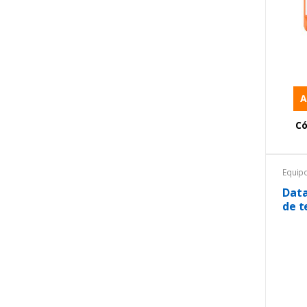
A
Có
Equip
Tempe
Termo
Data
de t
hum
ext