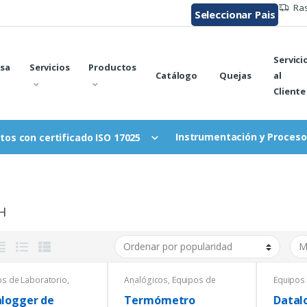
Ras
Seleccionar Pais
Servici
sa
Servicios
Productos
Catálogo
Quejas
al
Cliente
Instrumentación y Proceso
tos con certificado ISO 17025
H
os de Laboratorio
,
Analógicos
,
Equipos de
Equipos 
ratura
,
Laboratorio
,
Temperatura
,
Tempera
higrómetros
Termómetros
Termohi
logger de
Termómetro
Datal