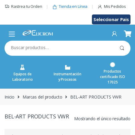
Saltar
Rastrea tu Orden
Tienda en Línea
Mis Pedidos
al
contenido
Seleccionar Pais
Buscar
por:
Productos
Equipos de
Instrumentación
certificado ISO
Laboratorio
y Procesos
17025
Inicio
Marcas del producto
BEL-ART PRODUCTS VWR
BEL-ART PRODUCTS VWR
Mostrando el único resultado