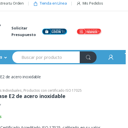
trea tu Orden
Tienda en Línea
Mis Pedidos
o
Solicitar
Presupuesto
Buscar:
s
E2 de acero inoxidable
s Individuales
,
Productos con certificado ISO 17025
ase E2 de acero inoxidable
Y
s
 Certificado Acreditado ISO 17025, calibrado en su valor