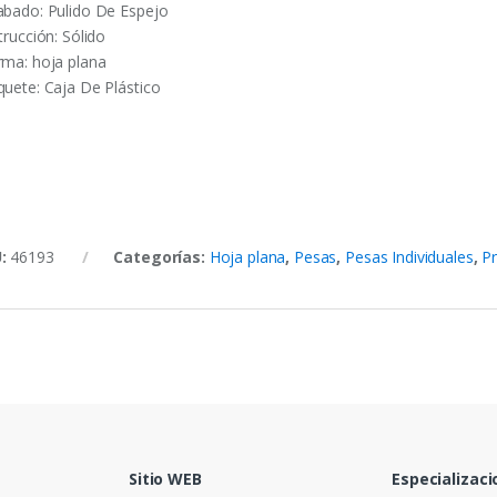
abado: Pulido De Espejo
trucción: Sólido
rma: hoja plana
quete: Caja De Plástico
U:
46193
Categorías:
Hoja plana
,
Pesas
,
Pesas Individuales
,
Pr
Sitio WEB
Especializaci