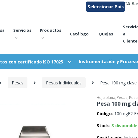
Ras
Seleccionar Pais
Servici
sa
Servicios
Productos
Catálogo
Quejas
al
Cliente
Instrumentación y Proceso
tos con certificado ISO 17025
Pesas
Pesas Individuales
Pesa 100 mg clase 
Hoja plana
,
Pesas
,
Pesa
Pesa 100 mg cl
Código:
100mgE2 F
Stock:
3 disponible
Certificado:
Incluye