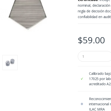
nominal, declaració
regla de decisión do
confiabilidad en audi
$
59.00
C
a
n
t
i
Calibrado baj
d
17025 por lab
a
acreditado A
d
Reconocimie
internacional
ILAC MRA