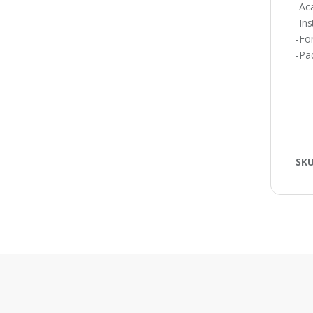
-Ac
-Ins
-Fo
-Pa
SK