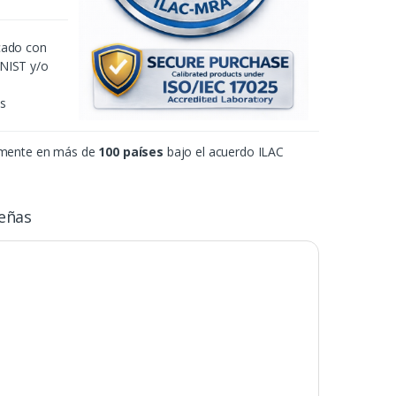
icado con
 NIST y/o
es
amente en más de
100 países
bajo el acuerdo ILAC
eñas