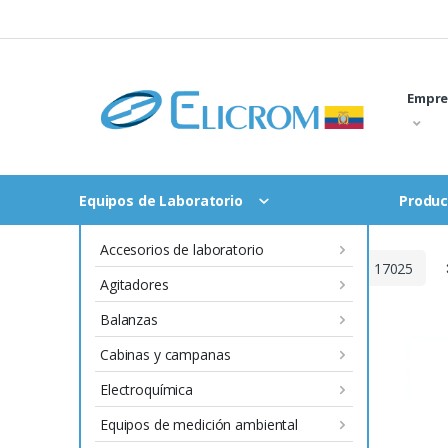
Saltar
al
contenido
Empre
Equipos de Laboratorio
Produc
Accesorios de laboratorio
Inicio
Productos con certificado ISO 17025
Agitadores
Balanzas
Cabinas y campanas
Electroquímica
Equipos de medición ambiental