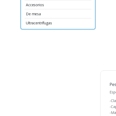
Accesorios
De mesa
Ultracentrífugas
Pes
Esp
-Cla
-Ca
-Ma