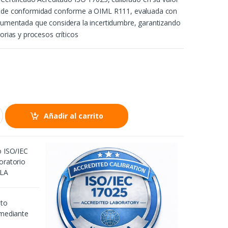
n de conformidad conforme a OIML R111, evaluada con
cumentada que considera la incertidumbre, garantizando
torias y procesos críticos
Añadir al carrito
o ISO/IEC
oratorio
2LA
nto
 mediante